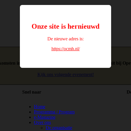
Onze site is hernieuwd
De nieuwe adres is:
https://ocmh.nl/
nkomsten in Limburg of wil je netwerken in Limburg? Sluit bij Op
Kijk ons volgende evenement!
Snel naar
D
Home
Programma / Program
e-Magazine
Over ons
De organisatie