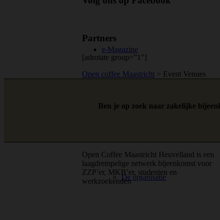
Volg ons op Facebook
Partners
e-Magazine
[adrotate group=”1″]
Open coffee Maastricht
>
Event Venues
Ben je op zoek naar zakelijke bijee
Over ons
Open Coffee Maastricht Heuvelland is een
laagdrempelige netwerk bijeenkomst voor
ZZP’er, MKB’er, studenten en
De organisatie
werkzoekenden